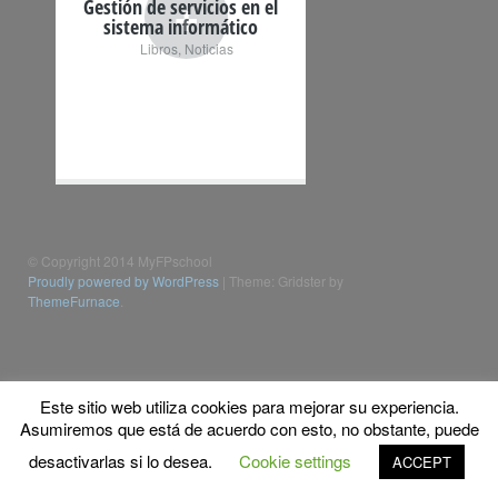
+
Gestión de servicios en el
sistema informático
Libros
,
Noticias
© Copyright 2014 MyFPschool
Proudly powered by WordPress
|
Theme: Gridster by
ThemeFurnace
.
Este sitio web utiliza cookies para mejorar su experiencia.
Asumiremos que está de acuerdo con esto, no obstante, puede
desactivarlas si lo desea.
Cookie settings
ACCEPT