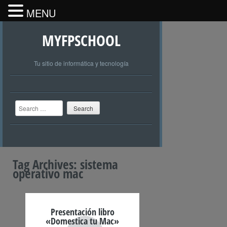
MENU
MYFPSCHOOL
Tu sitio de informática y tecnología
Search
Tag Archives:
sistema
operativo mac
Presentación libro
«Domestica tu Mac»