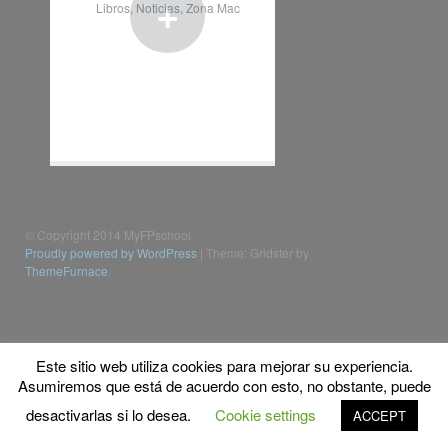
+
Libros
,
Noticias
,
Zona Mac
© Copyright 2014 MyFPschool
Proudly powered by WordPress
|
Theme: Gridster by
ThemeFurnace
.
Este sitio web utiliza cookies para mejorar su experiencia.
Asumiremos que está de acuerdo con esto, no obstante, puede
desactivarlas si lo desea.
Cookie settings
ACCEPT