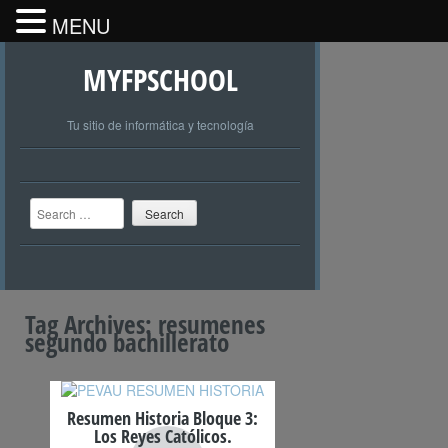
MENU
MYFPSCHOOL
Tu sitio de informática y tecnología
Search
Tag Archives:
resumenes
segundo bachillerato
Resumen Historia Bloque 3:
Los Reyes Católicos.