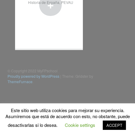
+
Historia de España
,
PEVAU
© Copyright 2022 MyFPschool
Proudly powered by WordPress
|
Theme: Gridster by
ThemeFurnace
.
Este sitio web utiliza cookies para mejorar su experiencia.
Asumiremos que está de acuerdo con esto, no obstante, puede
desactivarlas si lo desea.
Cookie settings
ACCEPT