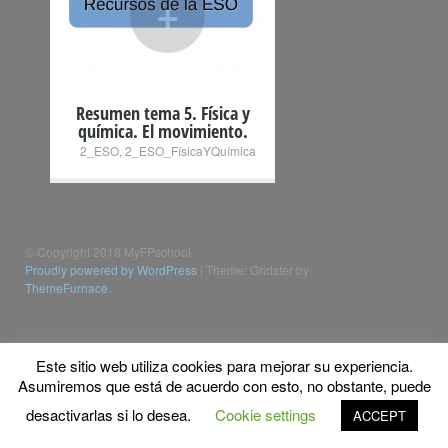
+
Resumen tema 5. Física y
química. El movimiento.
2_ESO
,
2_ESO_FísicaYQuímica
© Copyright 2018 MyFPschool
Proudly powered by WordPress
|
Theme: Gridster by
ThemeFurnace
.
Este sitio web utiliza cookies para mejorar su experiencia.
Asumiremos que está de acuerdo con esto, no obstante, puede
desactivarlas si lo desea.
Cookie settings
ACCEPT