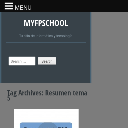
MENU
MYFPSCHOOL
Tu sitio de informática y tecnología
Search
Tag Archives:
Resumen tema
5