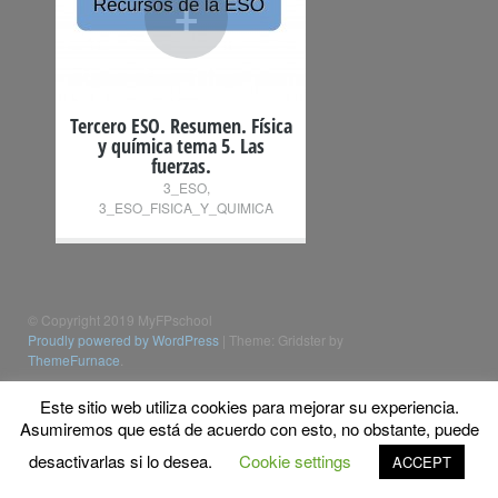
+
Tercero ESO. Resumen. Física
y química tema 5. Las
fuerzas.
3_ESO
,
3_ESO_FISICA_Y_QUIMICA
© Copyright 2019 MyFPschool
Proudly powered by WordPress
|
Theme: Gridster by
ThemeFurnace
.
Este sitio web utiliza cookies para mejorar su experiencia.
Asumiremos que está de acuerdo con esto, no obstante, puede
desactivarlas si lo desea.
Cookie settings
ACCEPT