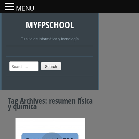
MENU
MYFPSCHOOL
Tu sitio de informática y tecnología
Search
Tag Archives:
resumen física
y química