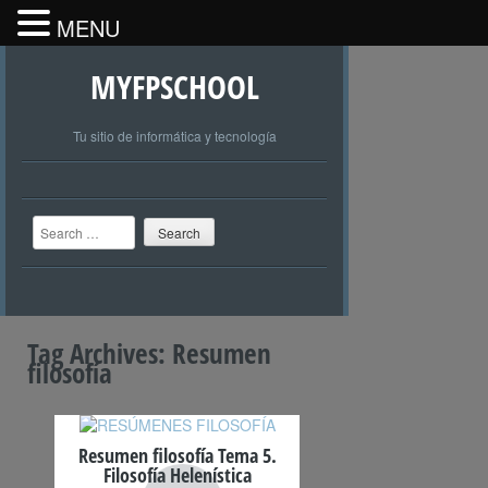
MENU
MYFPSCHOOL
Tu sitio de informática y tecnología
Search
Tag Archives:
Resumen
filosofía
Resumen filosofía Tema 5.
Filosofía Helenística