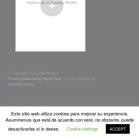
+
Historia de la filosofía
,
PEVAU
© Copyright 2022 MyFPschool
Proudly powered by WordPress
|
Theme: Gridster by
ThemeFurnace
.
Este sitio web utiliza cookies para mejorar su experiencia.
Asumiremos que está de acuerdo con esto, no obstante, puede
desactivarlas si lo desea.
Cookie settings
ACCEPT