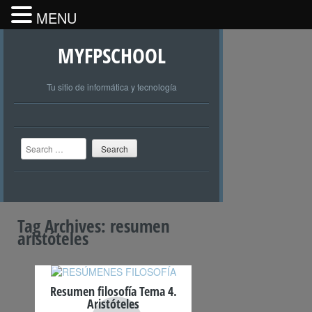
MENU
MYFPSCHOOL
Tu sitio de informática y tecnología
Search
Tag Archives:
resumen
aristóteles
Resumen filosofía Tema 4.
Aristóteles