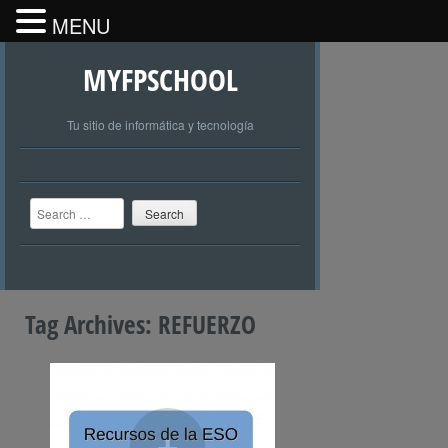
MENU
MYFPSCHOOL
Tu sitio de informática y tecnología
Search
Tag Archives:
REFUERZO
+