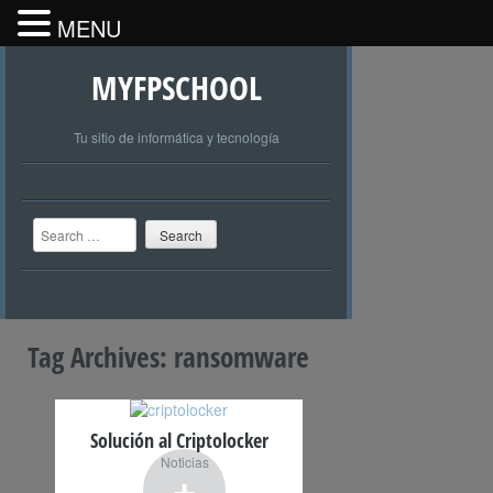
MENU
MYFPSCHOOL
Tu sitio de informática y tecnología
Search
Tag Archives:
ransomware
Solución al Criptolocker
Noticias
+