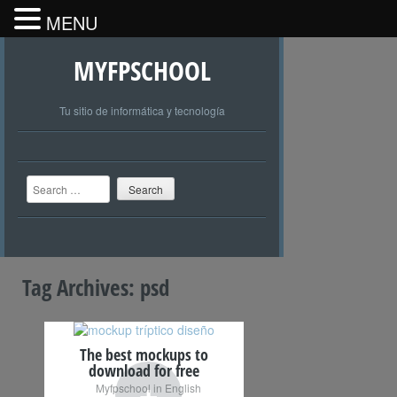
MENU
MYFPSCHOOL
Tu sitio de informática y tecnología
Search
Tag Archives:
psd
The best mockups to
download for free
+
Myfpschool in English