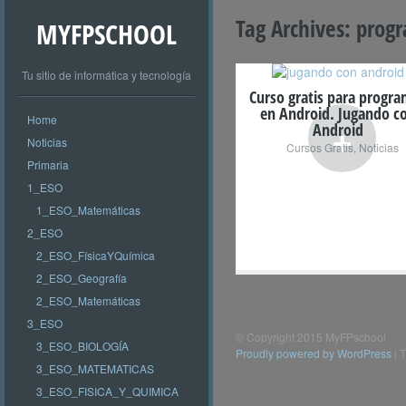
Tag Archives:
prog
MYFPSCHOOL
Tu sitio de informática y tecnología
Curso gratis para progr
en Android. Jugando c
Home
+
Android
Noticias
Cursos Gratis
,
Noticias
Primaria
1_ESO
1_ESO_Matemáticas
2_ESO
2_ESO_FísicaYQuímica
2_ESO_Geografía
2_ESO_Matemáticas
3_ESO
© Copyright 2015 MyFPschool
3_ESO_BIOLOGÍA
Proudly powered by WordPress
|
T
3_ESO_MATEMATICAS
3_ESO_FISICA_Y_QUIMICA