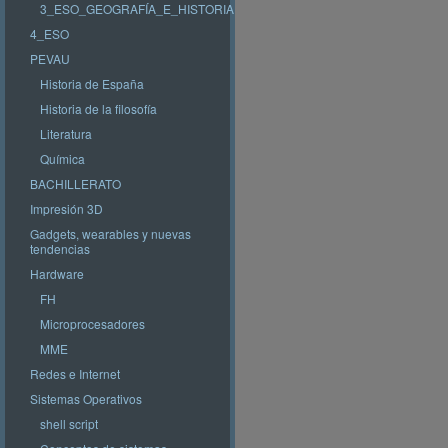
3_ESO_GEOGRAFÍA_E_HISTORIA
4_ESO
PEVAU
Historia de España
Historia de la filosofía
Literatura
Química
BACHILLERATO
Impresión 3D
Gadgets, wearables y nuevas
tendencias
Hardware
FH
Microprocesadores
MME
Redes e Internet
Sistemas Operativos
shell script