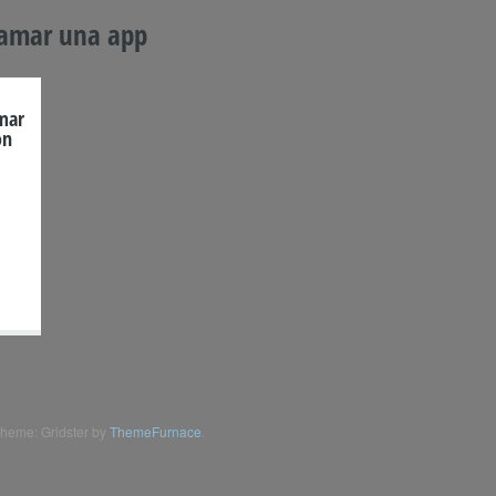
ramar una app
amar
on
heme: Gridster by
ThemeFurnace
.