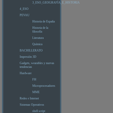
3_ESO_GEOGRAFÍA_E_HISTORIA
4_ESO
PEVAU
Historia de España
Historia de la
filosofía
Literatura
Química
BACHILLERATO
Impresión 3D
Gadgets, wearables y nuevas
tendencias
Hardware
FH
Microprocesadores
MME
Redes e Internet
Sistemas Operativos
shell script