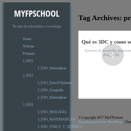
MYFPSCHOOL
Tag Archives:
pr
Tu sitio de informática y tecnología
Home
Qué es 3DC y como s
Noticias
+
Entornos de desarrollo
,
Impresió
Primaria
iPad
,
MME
1_ESO
1_ESO_Matemáticas
2_ESO
2_ESO_FísicaYQuímica
2_ESO_Geografía
2_ESO_Matemáticas
3_ESO
3_ESO_BIOLOGÍA
© Copyright 2017 MyFPschool
3_ESO_MATEMATICAS
Proudly powered by WordPress
|
The
3_ESO_FISICA_Y_QUIMICA