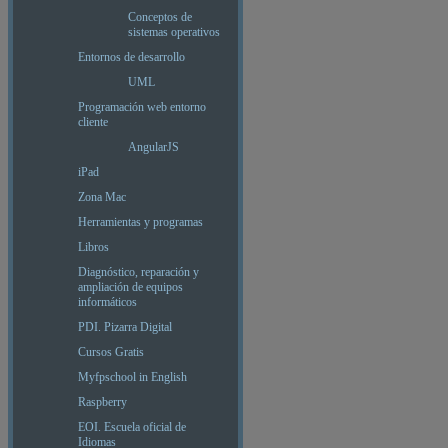
Conceptos de
sistemas operativos
Entornos de desarrollo
UML
Programación web entorno
cliente
AngularJS
iPad
Zona Mac
Herramientas y programas
Libros
Diagnóstico, reparación y
ampliación de equipos
informáticos
PDI. Pizarra Digital
Cursos Gratis
Myfpschool in English
Raspberry
EOI. Escuela oficial de
Idiomas