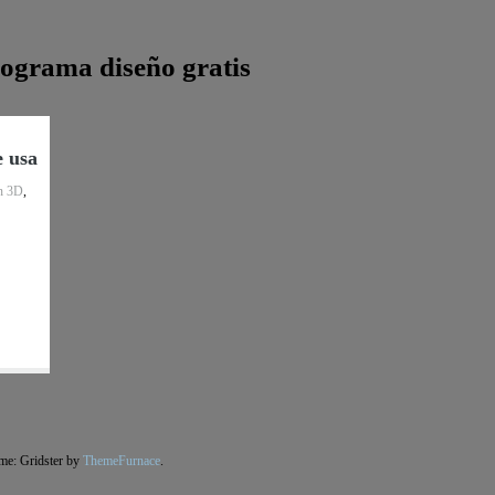
ograma diseño gratis
e usa
n 3D
,
me: Gridster by
ThemeFurnace
.