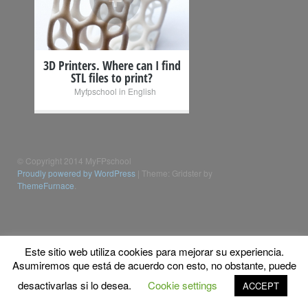
3D Printers. Where can I find
STL files to print?
Myfpschool in English
© Copyright 2014 MyFPschool
Proudly powered by WordPress
|
Theme: Gridster by
ThemeFurnace
.
Este sitio web utiliza cookies para mejorar su experiencia.
Asumiremos que está de acuerdo con esto, no obstante, puede
desactivarlas si lo desea.
Cookie settings
ACCEPT