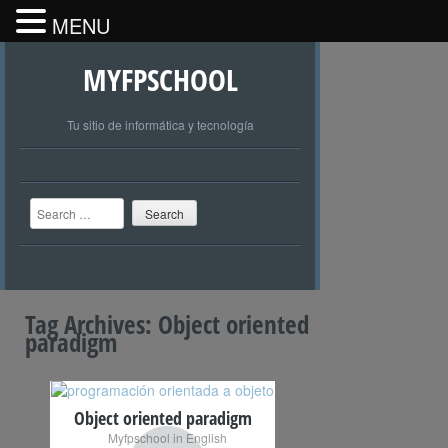
MENU
MYFPSCHOOL
Tu sitio de informática y tecnología
Search
Tag Archives:
Object oriented
paradigm
Object oriented paradigm
Myfpschool in English