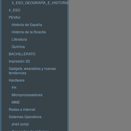
3_ESO_GEOGRAFÍA_E_HISTORIA
4_ESO
PEVAU
Historia de España
Historia de la filosofía
Literatura
Química
BACHILLERATO
Impresión 3D
Gadgets, wearables y nuevas
tendencias
Hardware
FH
Microprocesadores
MME
Redes e Internet
Sistemas Operativos
shell script