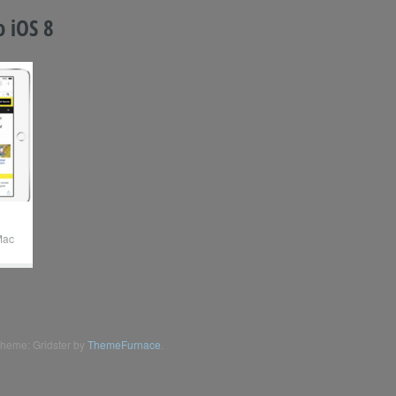
 iOS 8
Mac
heme: Gridster by
ThemeFurnace
.