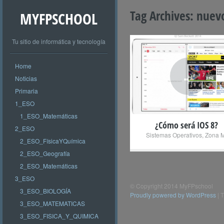
Tag Archives:
nuevo
MYFPSCHOOL
Tu sitio de informática y tecnología
Home
+
Noticias
Primaria
1_ESO
1_ESO_Matemáticas
¿Cómo será IOS 8?
2_ESO
Sistemas Operativos
,
Zona 
2_ESO_FísicaYQuímica
2_ESO_Geografía
2_ESO_Matemáticas
3_ESO
© Copyright 2014 MyFPschool
3_ESO_BIOLOGÍA
Proudly powered by WordPress
|
T
3_ESO_MATEMATICAS
3_ESO_FISICA_Y_QUIMICA