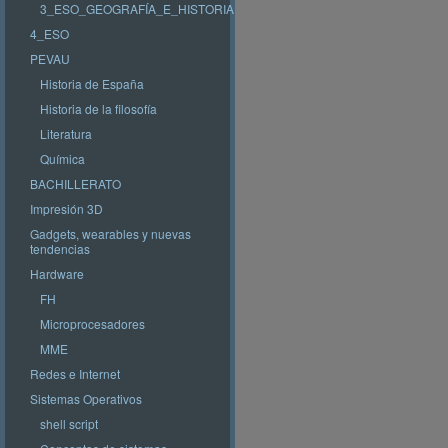
3_ESO_GEOGRAFÍA_E_HISTORIA
4_ESO
PEVAU
Historia de España
Historia de la filosofía
Literatura
Química
BACHILLERATO
Impresión 3D
Gadgets, wearables y nuevas
tendencias
Hardware
FH
Microprocesadores
MME
Redes e Internet
Sistemas Operativos
shell script