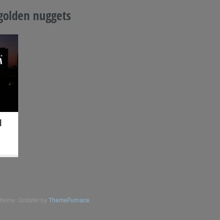
golden nuggets
l
heme: Gridster by
ThemeFurnace
.