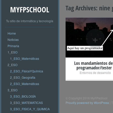
Tag Archives:
nine 
MYFPSCHOOL
Tu sitio de informática y tecnología
Home
+
Noticias
Primaria
1_ESO
1_ESO_Matemáticas
Los mandamientos de
2_ESO
programador/tester
2_ESO_FísicaYQuímica
Entornos de desarrollo
2_ESO_Geografía
2_ESO_Matemáticas
3_ESO
3_ESO_BIOLOGÍA
© Copyright 2016 MyFPschool
3_ESO_MATEMATICAS
Proudly powered by WordPress
|
T
3_ESO_FISICA_Y_QUIMICA