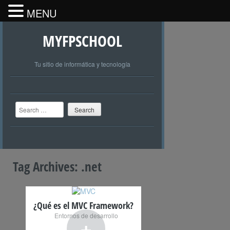
MENU
MYFPSCHOOL
Tu sitio de informática y tecnología
Search
Tag Archives:
.net
¿Qué es el MVC Framework?
Entornos de desarrollo
+