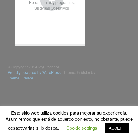
Herramientas y programas
,
Sistemas Operativos
© Copyright 2014 MyFPschool
Proudly powered by WordPress
|
Theme: Gridster by
ThemeFurnace
.
Este sitio web utiliza cookies para mejorar su experiencia.
Asumiremos que está de acuerdo con esto, no obstante, puede
desactivarlas si lo desea.
Cookie settings
ACCEPT