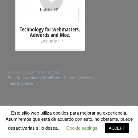
Technology for webmasters.
Adwords and Moz.
English in FP
© Copyright 2017 MyFPschool
Proudly powered by WordPress
|
Theme: Gridster by
ThemeFurnace
.
Este sitio web utiliza cookies para mejorar su experiencia.
Asumiremos que está de acuerdo con esto, no obstante, puede
desactivarlas si lo desea.
Cookie settings
ACCEPT