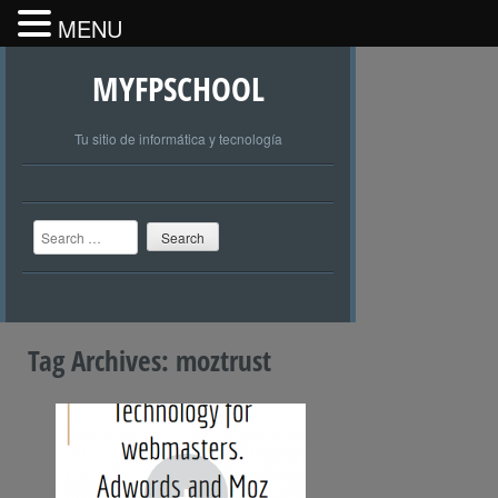
MENU
MYFPSCHOOL
Tu sitio de informática y tecnología
Search
Tag Archives:
moztrust
+