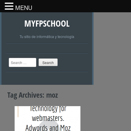
MENU
MYFPSCHOOL
Tu sitio de informática y tecnología
Search
Tag Archives:
moz
+