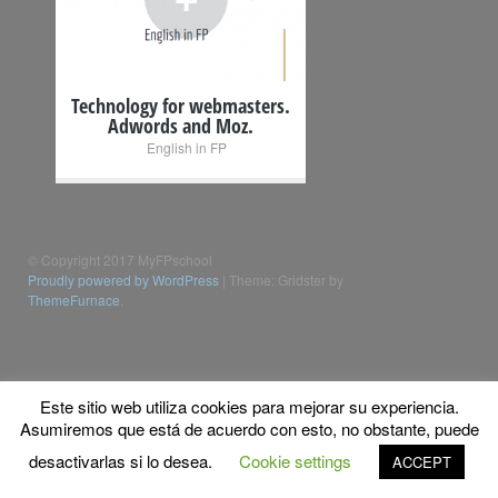
Technology for webmasters.
Adwords and Moz.
English in FP
© Copyright 2017 MyFPschool
Proudly powered by WordPress
|
Theme: Gridster by
ThemeFurnace
.
Este sitio web utiliza cookies para mejorar su experiencia.
Asumiremos que está de acuerdo con esto, no obstante, puede
desactivarlas si lo desea.
Cookie settings
ACCEPT