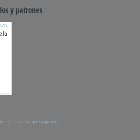
os y patrones
e la
heme: Gridster by
ThemeFurnace
.