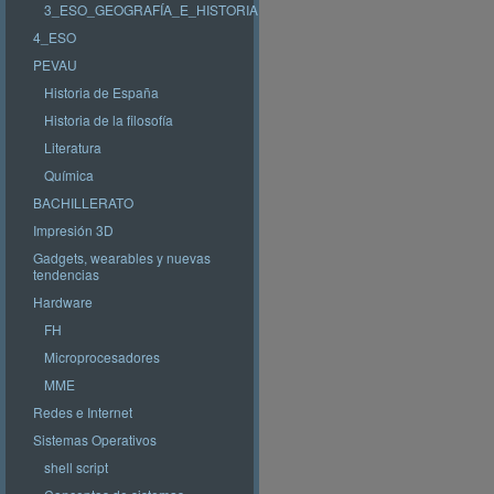
3_ESO_GEOGRAFÍA_E_HISTORIA
4_ESO
PEVAU
Historia de España
Historia de la filosofía
Literatura
Química
BACHILLERATO
Impresión 3D
Gadgets, wearables y nuevas
tendencias
Hardware
FH
Microprocesadores
MME
Redes e Internet
Sistemas Operativos
shell script