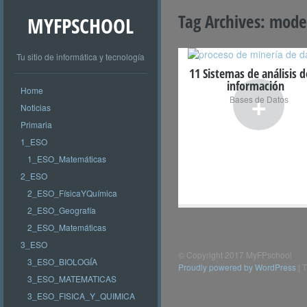
Tag Archives:
model
MYFPSCHOOL
Tu sitio de informática y tecnología
11 Sistemas de análisis d
información
Home
+
Bases de Datos
Noticias
Primaria
1_ESO
1_ESO_Matemáticas
2_ESO
2_ESO_FísicaYQuímica
2_ESO_Geografía
2_ESO_Matemáticas
3_ESO
© Copyright 2017 MyFPschool
3_ESO_BIOLOGÍA
Proudly powered by WordPress
|
T
3_ESO_MATEMATICAS
3_ESO_FISICA_Y_QUIMICA