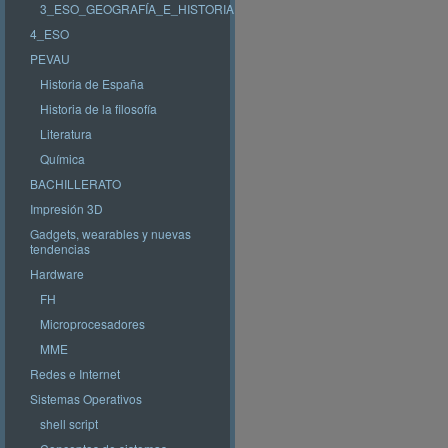
3_ESO_GEOGRAFÍA_E_HISTORIA
4_ESO
PEVAU
Historia de España
Historia de la filosofía
Literatura
Química
BACHILLERATO
Impresión 3D
Gadgets, wearables y nuevas
tendencias
Hardware
FH
Microprocesadores
MME
Redes e Internet
Sistemas Operativos
shell script