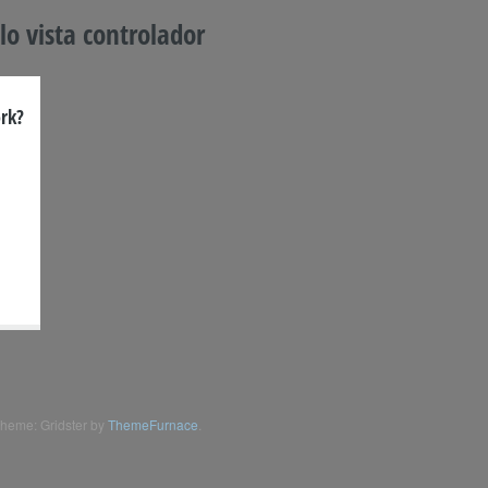
o vista controlador
rk?
heme: Gridster by
ThemeFurnace
.