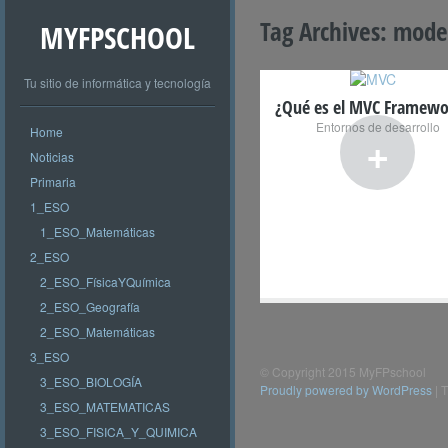
Tag Archives:
model
MYFPSCHOOL
Tu sitio de informática y tecnología
¿Qué es el MVC Framewo
Entornos de desarrollo
Home
+
Noticias
Primaria
1_ESO
1_ESO_Matemáticas
2_ESO
2_ESO_FísicaYQuímica
2_ESO_Geografía
2_ESO_Matemáticas
3_ESO
© Copyright 2015 MyFPschool
3_ESO_BIOLOGÍA
Proudly powered by WordPress
|
T
3_ESO_MATEMATICAS
3_ESO_FISICA_Y_QUIMICA