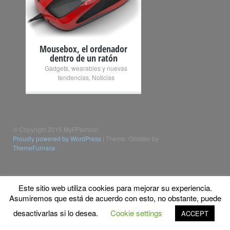
Mousebox, el ordenador
dentro de un ratón
Gadgets, wearables y nuevas
tendencias
,
Noticias
© Copyright 2015 MyFPschool
Proudly powered by WordPress
|
Theme: Gridster by
ThemeFurnace
.
Este sitio web utiliza cookies para mejorar su experiencia.
Asumiremos que está de acuerdo con esto, no obstante, puede
desactivarlas si lo desea.
Cookie settings
ACCEPT