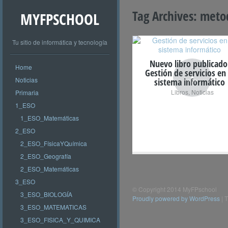
Tag Archives:
metod
MYFPSCHOOL
Tu sitio de informática y tecnología
Nuevo libro publicado
Home
+
Gestión de servicios en 
Noticias
sistema informático
Libros
,
Noticias
Primaria
1_ESO
1_ESO_Matemáticas
2_ESO
2_ESO_FísicaYQuímica
2_ESO_Geografía
2_ESO_Matemáticas
3_ESO
© Copyright 2014 MyFPschool
3_ESO_BIOLOGÍA
Proudly powered by WordPress
|
T
3_ESO_MATEMATICAS
3_ESO_FISICA_Y_QUIMICA