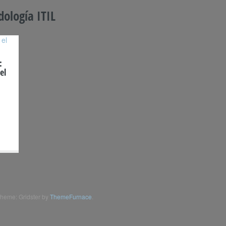
ología ITIL
:
el
heme: Gridster by
ThemeFurnace
.