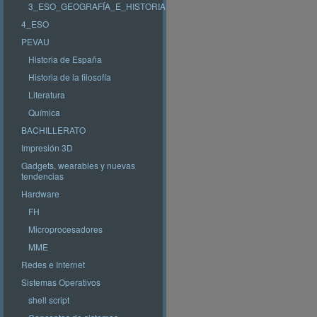
3_ESO_GEOGRAFÍA_E_HISTORIA
4_ESO
PEVAU
Historia de España
Historia de la filosofía
Literatura
Química
BACHILLERATO
Impresión 3D
Gadgets, wearables y nuevas
tendencias
Hardware
FH
Microprocesadores
MME
Redes e Internet
Sistemas Operativos
shell script