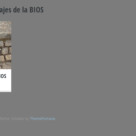
jes de la BIOS
IOS
heme: Gridster by
ThemeFurnace
.