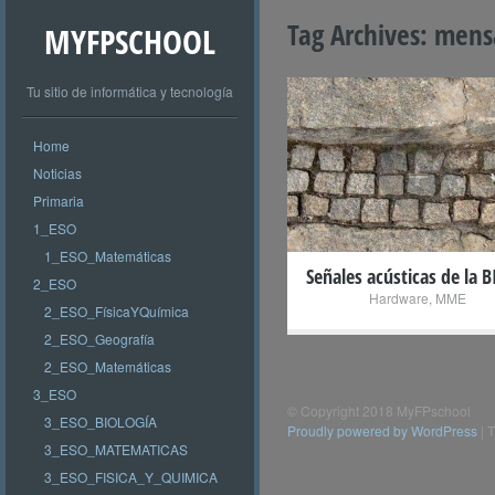
Tag Archives:
mensa
MYFPSCHOOL
Tu sitio de informática y tecnología
Home
+
Noticias
Primaria
1_ESO
1_ESO_Matemáticas
Señales acústicas de la B
2_ESO
Hardware
,
MME
2_ESO_FísicaYQuímica
2_ESO_Geografía
2_ESO_Matemáticas
3_ESO
© Copyright 2018 MyFPschool
3_ESO_BIOLOGÍA
Proudly powered by WordPress
|
T
3_ESO_MATEMATICAS
3_ESO_FISICA_Y_QUIMICA