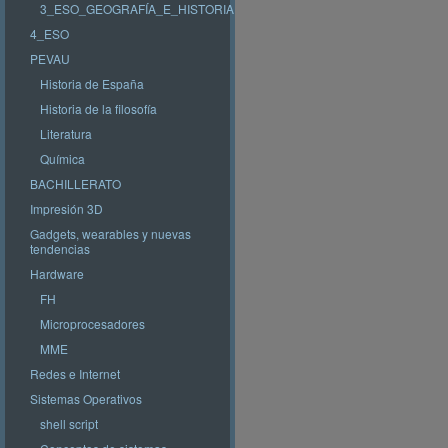
3_ESO_GEOGRAFÍA_E_HISTORIA
4_ESO
PEVAU
Historia de España
Historia de la filosofía
Literatura
Química
BACHILLERATO
Impresión 3D
Gadgets, wearables y nuevas
tendencias
Hardware
FH
Microprocesadores
MME
Redes e Internet
Sistemas Operativos
shell script