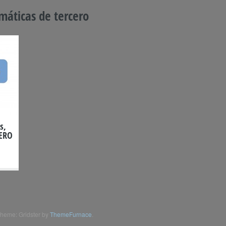
áticas de tercero
s,
CERO
heme: Gridster by
ThemeFurnace
.