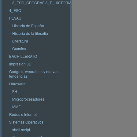
3_ESO_GEOGRAFÍA_E_HISTORIA
4_ESO
PEVAU
Historia de España
Historia de la filosofía
Literatura
Química
BACHILLERATO
Impresión 3D
Gadgets, wearables y nuevas
tendencias
Hardware
FH
Microprocesadores
MME
Redes e Internet
Sistemas Operativos
shell script