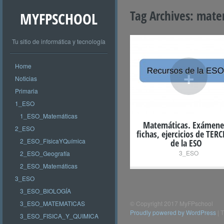
Tag Archives:
matem
MYFPSCHOOL
Tu sitio de informática y tecnología
Home
+
Noticias
Primaria
1_ESO
1_ESO_Matemáticas
Matemáticas. Exámene
2_ESO
fichas, ejercicios de TER
2_ESO_FísicaYQuímica
de la ESO
3_ESO
2_ESO_Geografía
2_ESO_Matemáticas
3_ESO
3_ESO_BIOLOGÍA
3_ESO_MATEMATICAS
© Copyright 2017 MyFPschool
Proudly powered by WordPress
|
T
3_ESO_FISICA_Y_QUIMICA