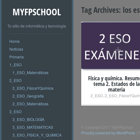
Tag Archives:
los e
MYFPSCHOOL
Tu sitio de informática y tecnología
Home
+
Noticias
Primaria
1_ESO
1_ESO_Matemáticas
Física y química. Resu
2_ESO
tema 2. Estados de la
2_ESO_FísicaYQuímica
materia
2_ESO
,
2_ESO_FísicaYQuím
2_ESO_Geografía
2_ESO_Matemáticas
3_ESO
3_ESO_BIOLOGÍA
3_ESO_MATEMATICAS
© Copyright 2017 MyFPschool
Proudly powered by WordPress
|
T
3_ESO_FISICA_Y_QUIMICA