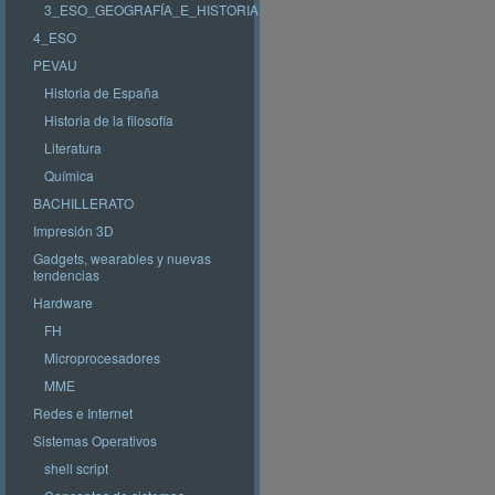
3_ESO_GEOGRAFÍA_E_HISTORIA
4_ESO
PEVAU
Historia de España
Historia de la filosofía
Literatura
Química
BACHILLERATO
Impresión 3D
Gadgets, wearables y nuevas
tendencias
Hardware
FH
Microprocesadores
MME
Redes e Internet
Sistemas Operativos
shell script