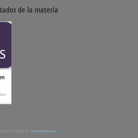
stados de la materia
men
ica
heme: Gridster by
ThemeFurnace
.