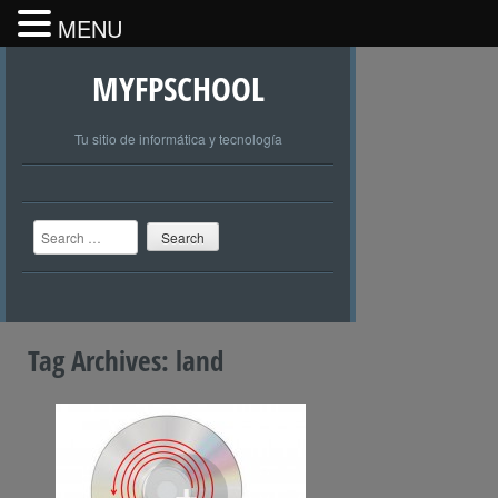
MENU
MYFPSCHOOL
Tu sitio de informática y tecnología
Search
Tag Archives:
land
+