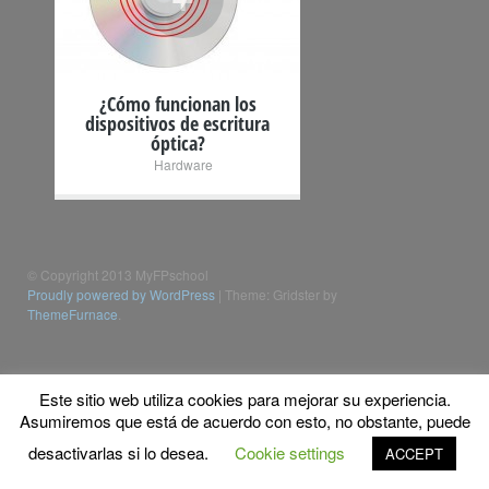
¿Cómo funcionan los
dispositivos de escritura
óptica?
Hardware
© Copyright 2013 MyFPschool
Proudly powered by WordPress
|
Theme: Gridster by
ThemeFurnace
.
Este sitio web utiliza cookies para mejorar su experiencia.
Asumiremos que está de acuerdo con esto, no obstante, puede
desactivarlas si lo desea.
Cookie settings
ACCEPT