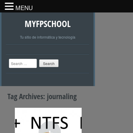
MENU
MYFPSCHOOL
Tu sitio de informática y tecnología
Search
Tag Archives:
journaling
+