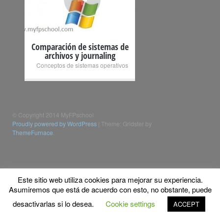
Comparación de sistemas de
archivos y journaling
Conceptos de sistemas operativos
© Copyright 2014 MyFPschool
Proudly powered by WordPress
|
Theme: Gridster by
ThemeFurnace
.
Este sitio web utiliza cookies para mejorar su experiencia.
Asumiremos que está de acuerdo con esto, no obstante, puede
desactivarlas si lo desea.
Cookie settings
ACCEPT