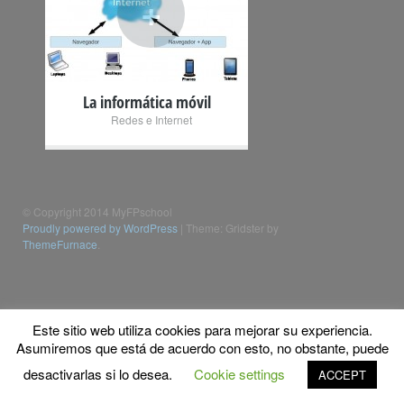
+
La informática móvil
Redes e Internet
© Copyright 2014 MyFPschool
Proudly powered by WordPress
|
Theme: Gridster by
ThemeFurnace
.
Este sitio web utiliza cookies para mejorar su experiencia.
Asumiremos que está de acuerdo con esto, no obstante, puede
desactivarlas si lo desea.
Cookie settings
ACCEPT