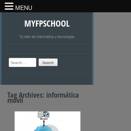
MENU
MYFPSCHOOL
Tu sitio de informática y tecnología
Search
Tag Archives:
informática
móvil