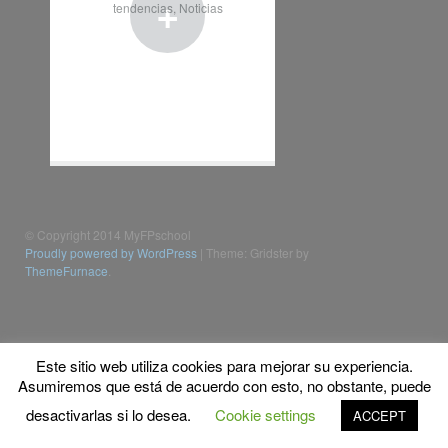
+
tendencias
,
Noticias
© Copyright 2014 MyFPschool
Proudly powered by WordPress
|
Theme: Gridster by
ThemeFurnace
.
Este sitio web utiliza cookies para mejorar su experiencia.
Asumiremos que está de acuerdo con esto, no obstante, puede
desactivarlas si lo desea.
Cookie settings
ACCEPT