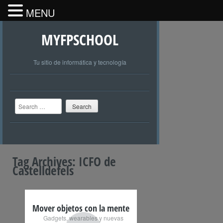
MENU
MYFPSCHOOL
Tu sitio de informática y tecnología
Search
Tag Archives:
ICFO de
Castelldefels
Mover objetos con la mente
Gadgets, wearables y nuevas