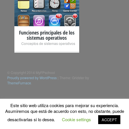
+
Funciones principales de los
sistemas operativos
Conceptos de sistemas operativos
© Copyright 2014 MyFPschool
Proudly powered by WordPress
|
Theme: Gridster by
ThemeFurnace
.
Este sitio web utiliza cookies para mejorar su experiencia.
Asumiremos que está de acuerdo con esto, no obstante, puede
desactivarlas si lo desea.
Cookie settings
ACCEPT