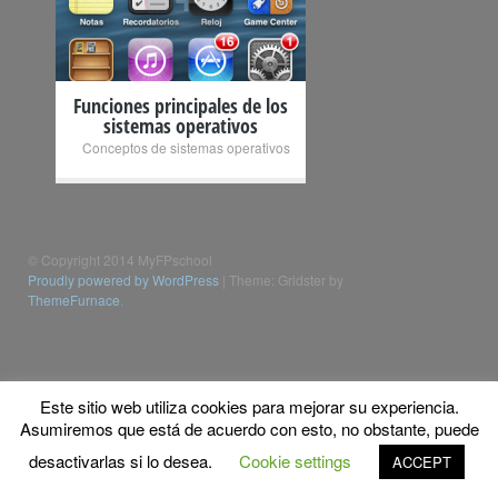
Funciones principales de los
sistemas operativos
Conceptos de sistemas operativos
© Copyright 2014 MyFPschool
Proudly powered by WordPress
|
Theme: Gridster by
ThemeFurnace
.
Este sitio web utiliza cookies para mejorar su experiencia.
Asumiremos que está de acuerdo con esto, no obstante, puede
desactivarlas si lo desea.
Cookie settings
ACCEPT