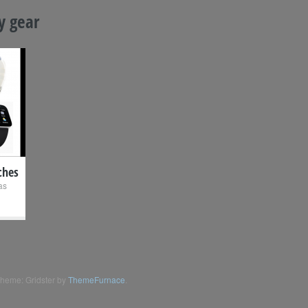
y gear
ches
as
heme: Gridster by
ThemeFurnace
.