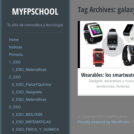
Tag Archives:
galax
MYFPSCHOOL
Tu sitio de informática y tecnología
Home
+
Noticias
Primaria
1_ESO
1_ESO_Matemáticas
Wearables: los smartwat
2_ESO
Gadgets, wearables y nuev
2_ESO_FísicaYQuímica
tendencias
,
Noticias
2_ESO_Geografía
2_ESO_Matemáticas
3_ESO
3_ESO_BIOLOGÍA
© Copyright 2014 MyFPschool
3_ESO_MATEMATICAS
Proudly powered by WordPress
|
T
3_ESO_FISICA_Y_QUIMICA