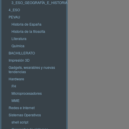
3_ESO_GEOGRAFÍA_E_HISTORIA
4_ESO
PEVAU
Historia de España
Historia de la filosofía
Literatura
Química
BACHILLERATO
Impresión 3D
Gadgets, wearables y nuevas
tendencias
Hardware
FH
Microprocesadores
MME
Redes e Internet
Sistemas Operativos
shell script