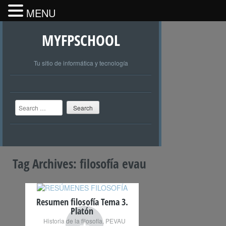
MENU
MYFPSCHOOL
Tu sitio de informática y tecnología
Search
Tag Archives:
filosofía evau
Resumen filosofía Tema 3.
Platón
+
Historia de la filosofía
,
PEVAU