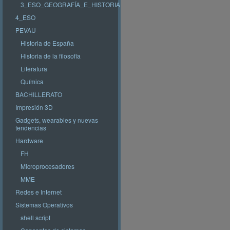
3_ESO_GEOGRAFÍA_E_HISTORIA
4_ESO
PEVAU
Historia de España
Historia de la filosofía
Literatura
Química
BACHILLERATO
Impresión 3D
Gadgets, wearables y nuevas
tendencias
Hardware
FH
Microprocesadores
MME
Redes e Internet
Sistemas Operativos
shell script