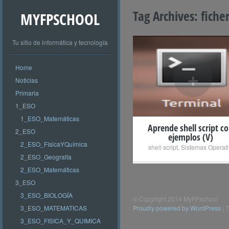
Tag Archives:
fiche
MYFPSCHOOL
Tu sitio de informática y tecnología
Home
+
Noticias
Primaria
1_ESO
1_ESO_Matemáticas
Aprende shell script c
2_ESO
ejemplos (V)
2_ESO_FísicaYQuímica
shell script
,
Sistemas Operati
2_ESO_Geografía
2_ESO_Matemáticas
3_ESO
3_ESO_BIOLOGÍA
© Copyright 2014 MyFPschool
3_ESO_MATEMATICAS
Proudly powered by WordPress
|
T
3_ESO_FISICA_Y_QUIMICA