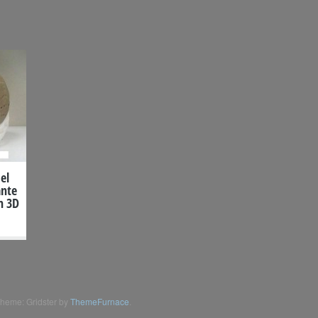
el
ante
n 3D
heme: Gridster by
ThemeFurnace
.