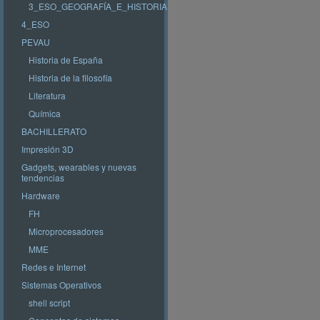
3_ESO_GEOGRAFÍA_E_HISTORIA
4_ESO
PEVAU
Historia de España
Historia de la filosofía
Literatura
Química
BACHILLERATO
Impresión 3D
Gadgets, wearables y nuevas
tendencias
Hardware
FH
Microprocesadores
MME
Redes e Internet
Sistemas Operativos
shell script