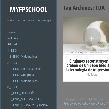
Tag Archives:
FDA
MYFPSCHOOL
Tu sitio de informática y tecnología
Home
+
Noticias
Primaria
1_ESO
1_ESO_Matemáticas
Cirujanos reconstruyen 
2_ESO
cráneo de un bebe medi
2_ESO_FísicaYQuímica
la tecnología de impresió
Noticias
2_ESO_Geografía
2_ESO_Matemáticas
3_ESO
3_ESO_BIOLOGÍA
3_ESO_MATEMATICAS
© Copyright 2014 MyFPschool
Proudly powered by WordPress
|
T
3_ESO_FISICA_Y_QUIMICA