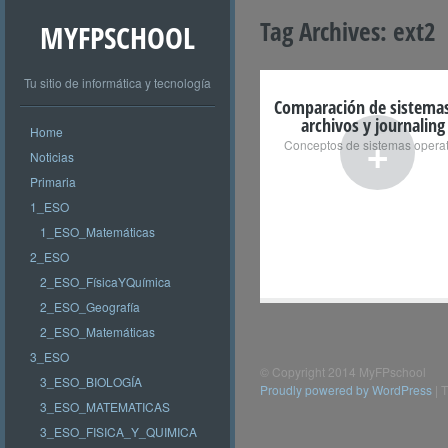
Tag Archives:
ext2
MYFPSCHOOL
Tu sitio de informática y tecnología
Comparación de sistema
archivos y journaling
Home
+
Conceptos de sistemas operat
Noticias
Primaria
1_ESO
1_ESO_Matemáticas
2_ESO
2_ESO_FísicaYQuímica
2_ESO_Geografía
2_ESO_Matemáticas
3_ESO
© Copyright 2014 MyFPschool
3_ESO_BIOLOGÍA
Proudly powered by WordPress
|
T
3_ESO_MATEMATICAS
3_ESO_FISICA_Y_QUIMICA