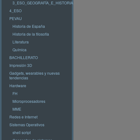
3_ESO_GEOGRAFÍA_E_HISTORIA
4_ESO
PEVAU
Historia de España
Historia de la filosofía
Literatura
Química
BACHILLERATO
Impresión 3D
Gadgets, wearables y nuevas
tendencias
Hardware
FH
Microprocesadores
MME
Redes e Internet
Sistemas Operativos
shell script