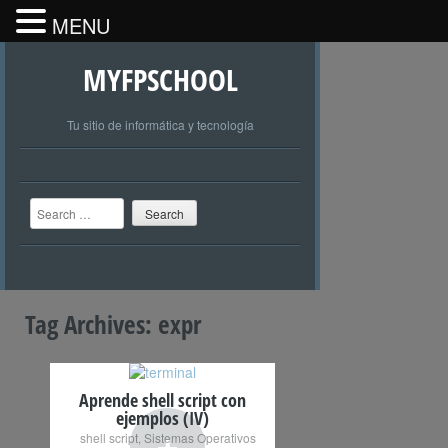
MENU
MYFPSCHOOL
Tu sitio de informática y tecnología
Search
Tag Archives:
expr
Aprende shell script con
ejemplos (IV)
+
shell script
,
Sistemas Operativos