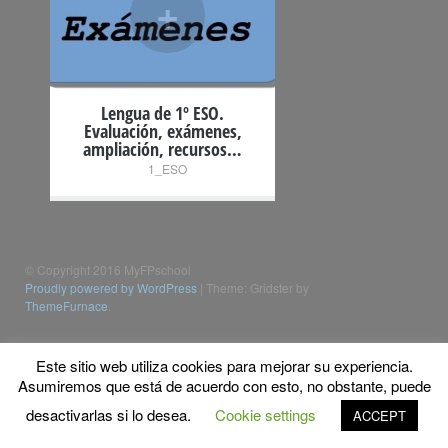
+
Lengua de 1º ESO.
Evaluación, exámenes,
ampliación, recursos…
1_ESO
© Copyright 2016 MyFPschool
Proudly powered by WordPress
|
Theme: Gridster by
ThemeFurnace
.
Este sitio web utiliza cookies para mejorar su experiencia.
Asumiremos que está de acuerdo con esto, no obstante, puede
desactivarlas si lo desea.
Cookie settings
ACCEPT