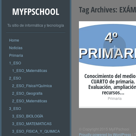
Tag Archives:
EXÁM
MYFPSCHOOL
Tu sitio de informática y tecnología
Home
+
Noticias
Primaria
1_ESO
1_ESO_Matemáticas
Conocimiento del medio
2_ESO
CUARTO de primaria.
2_ESO_FísicaYQuímica
Evaluación, ampliación
recursos…
2_ESO_Geografía
Primaria
2_ESO_Matemáticas
3_ESO
3_ESO_BIOLOGÍA
3_ESO_MATEMATICAS
© Copyright 2015 MyFPschool
3_ESO_FISICA_Y_QUIMICA
Proudly powered by WordPress
|
T