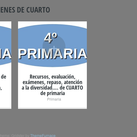
ENES DE CUARTO
+
 de
Recursos, evaluación,
exámenes, repaso, atención
,
a la diversidad…. de CUARTO
de primaria
Primaria
heme: Gridster by
ThemeFurnace
.