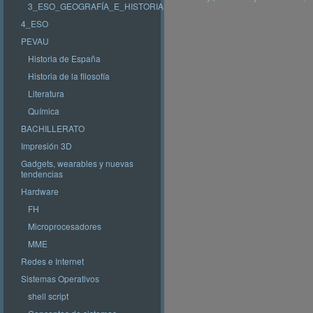
3_ESO_GEOGRAFÍA_E_HISTORIA
4_ESO
PEVAU
Historia de España
Historia de la filosofía
Literatura
Química
BACHILLERATO
Impresión 3D
Gadgets, wearables y nuevas
tendencias
Hardware
FH
Microprocesadores
MME
Redes e Internet
Sistemas Operativos
shell script