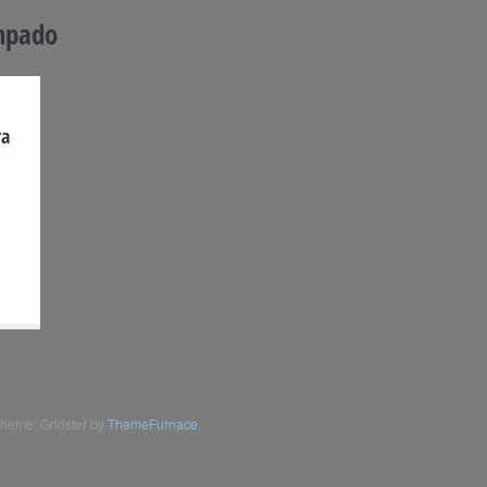
mpado
ra
heme: Gridster by
ThemeFurnace
.