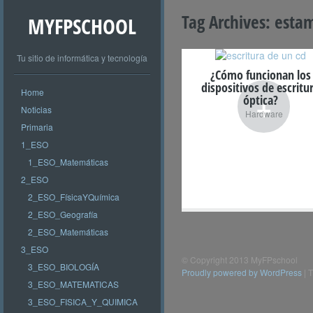
Tag Archives:
esta
MYFPSCHOOL
Tu sitio de informática y tecnología
¿Cómo funcionan los
dispositivos de escritu
Home
+
óptica?
Noticias
Hardware
Primaria
1_ESO
1_ESO_Matemáticas
2_ESO
2_ESO_FísicaYQuímica
2_ESO_Geografía
2_ESO_Matemáticas
3_ESO
© Copyright 2013 MyFPschool
3_ESO_BIOLOGÍA
Proudly powered by WordPress
|
T
3_ESO_MATEMATICAS
3_ESO_FISICA_Y_QUIMICA