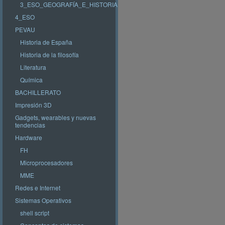
3_ESO_GEOGRAFÍA_E_HISTORIA
4_ESO
PEVAU
Historia de España
Historia de la filosofía
Literatura
Química
BACHILLERATO
Impresión 3D
Gadgets, wearables y nuevas
tendencias
Hardware
FH
Microprocesadores
MME
Redes e Internet
Sistemas Operativos
shell script