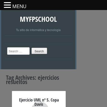
MENU
MYFPSCHOOL
Tu sitio de informática y tecnología
Search
Tag Archives:
ejercicios
resueltos
Ejercicio UML nº 5. Copa
Davis