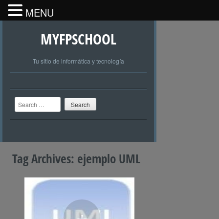
MENU
MYFPSCHOOL
Tu sitio de informática y tecnología
Search
Tag Archives:
ejemplo UML
+