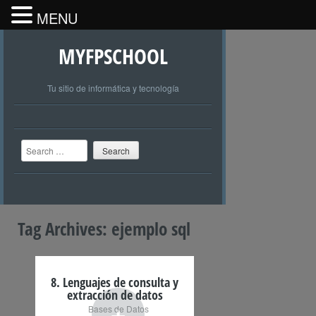
MENU
MYFPSCHOOL
Tu sitio de informática y tecnología
Search
Tag Archives:
ejemplo sql
8. Lenguajes de consulta y
extracción de datos
+
Bases de Datos