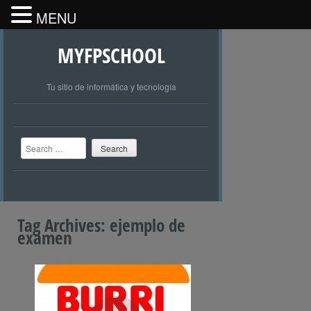
MENU
MYFPSCHOOL
Tu sitio de informática y tecnología
Search
Tag Archives:
ejemplo de
examen