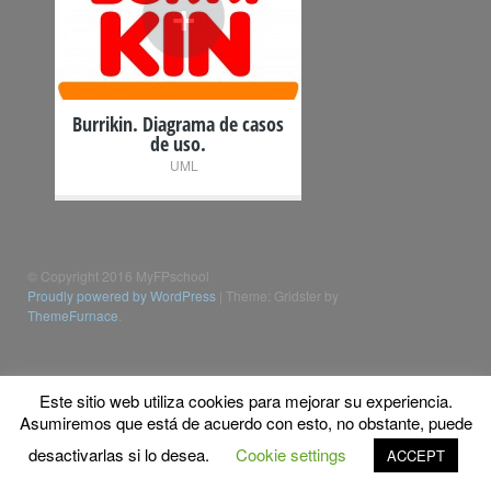
+
Burrikin. Diagrama de casos
de uso.
UML
© Copyright 2016 MyFPschool
Proudly powered by WordPress
|
Theme: Gridster by
ThemeFurnace
.
Este sitio web utiliza cookies para mejorar su experiencia.
Asumiremos que está de acuerdo con esto, no obstante, puede
desactivarlas si lo desea.
Cookie settings
ACCEPT