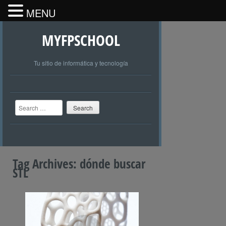
MENU
MYFPSCHOOL
Tu sitio de informática y tecnología
Search
Tag Archives:
dónde buscar
STL