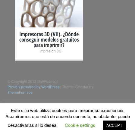
+
Impresoras 3D (VII). ¿Dónde
conseguir modelos gratuitos
para imprimir?
Impresión 3D
© Copyright 2013 MyFPschool
Proudly powered by WordPress
|
Theme: Gridster by
ThemeFurnace
.
Este sitio web utiliza cookies para mejorar su experiencia.
Asumiremos que está de acuerdo con esto, no obstante, puede
desactivarlas si lo desea.
Cookie settings
ACCEPT