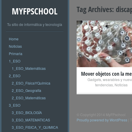
Tag Archives:
disca
MYFPSCHOOL
Tu sitio de informática y tecnología
Home
+
Noticias
Primaria
1_ESO
1_ESO_Matemáticas
Mover objetos con la me
2_ESO
Gadgets, wearables y nuev
2_ESO_FísicaYQuímica
tendencias
,
Noticias
2_ESO_Geografía
2_ESO_Matemáticas
3_ESO
3_ESO_BIOLOGÍA
© Copyright 2014 MyFPschool
3_ESO_MATEMATICAS
Proudly powered by WordPress
|
T
3_ESO_FISICA_Y_QUIMICA