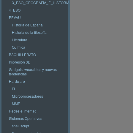
3_ESO_GEOGRAFÍA_E_HISTORIA
4_ESO
PEVAU
Historia de España
Historia de la filosofía
Literatura
Química
BACHILLERATO
Impresión 3D
Gadgets, wearables y nuevas
tendencias
Hardware
FH
Microprocesadores
MME
Redes e Internet
Sistemas Operativos
shell script