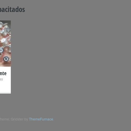
pacitados
nte
as
heme: Gridster by
ThemeFurnace
.