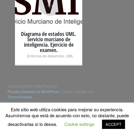
+
Diagrama de estados UML.
Servicio murciano de
inteligencia. Ejercicio de
examen.
Entornos de desarrollo
,
UML
© Copyright 2019 MyFPschool
Proudly powered by WordPress
|
Theme: Gridster by
ThemeFurnace
.
Este sitio web utiliza cookies para mejorar su experiencia.
Asumiremos que está de acuerdo con esto, no obstante, puede
desactivarlas si lo desea.
Cookie settings
ACCEPT