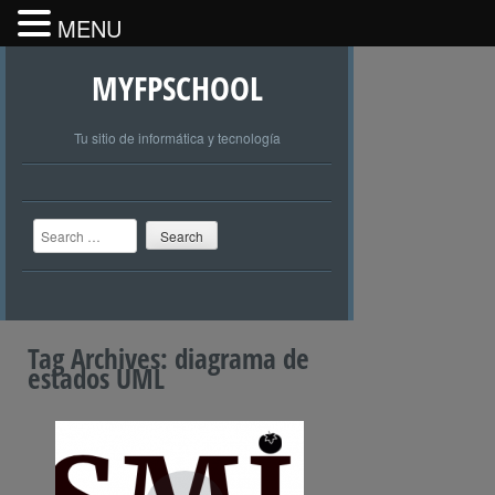
MENU
MYFPSCHOOL
Tu sitio de informática y tecnología
Search
Tag Archives:
diagrama de
estados UML