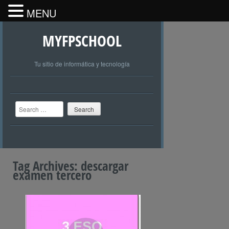
MENU
MYFPSCHOOL
Tu sitio de informática y tecnología
Search
Tag Archives:
descargar
examen tercero